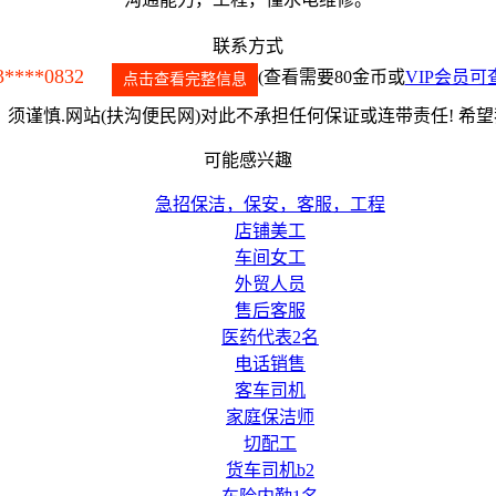
联系方式
3****0832
(查看需要80金币或
VIP会员可
点击查看完整信息
须谨慎.网站(扶沟便民网)对此不承担任何保证或连带责任! 希
可能感兴趣
急招保洁，保安，客服，工程
店铺美工
车间女工
外贸人员
售后客服
医药代表2名
电话销售
客车司机
家庭保洁师
切配工
货车司机b2