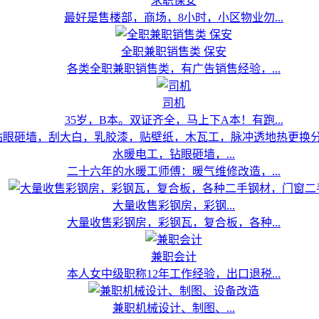
求职保安
最好是售楼部，商场，8小时，小区物业勿...
全职兼职销售类 保安
各类全职兼职销售类，有广告销售经验，...
司机
35岁，B本。双证齐全，马上下A本！有跑...
水暖电工，钻眼砸墙，...
二十六年的水暖工师傅：暖气维修改造，...
大量收售彩钢房，彩钢...
大量收售彩钢房，彩钢瓦，复合板，各种...
兼职会计
本人女中级职称12年工作经验，出口退税...
兼职机械设计、制图、...