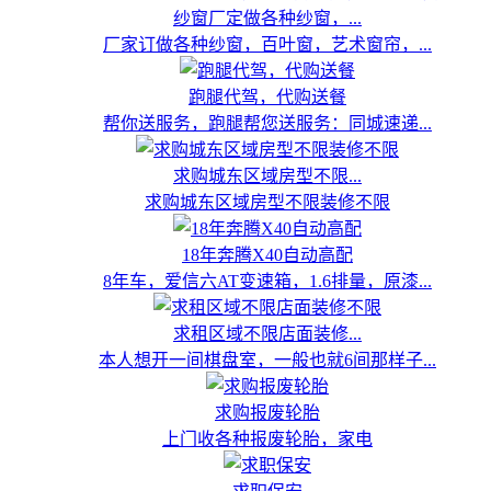
纱窗厂定做各种纱窗，...
厂家订做各种纱窗，百叶窗，艺术窗帘，...
跑腿代驾，代购送餐
帮你送服务，跑腿帮您送服务：同城速递...
求购城东区域房型不限...
求购城东区域房型不限装修不限
18年奔腾X40自动高配
8年车，爱信六AT变速箱，1.6排量，原漆...
求租区域不限店面装修...
本人想开一间棋盘室，一般也就6间那样子...
求购报废轮胎
上门收各种报废轮胎，家电