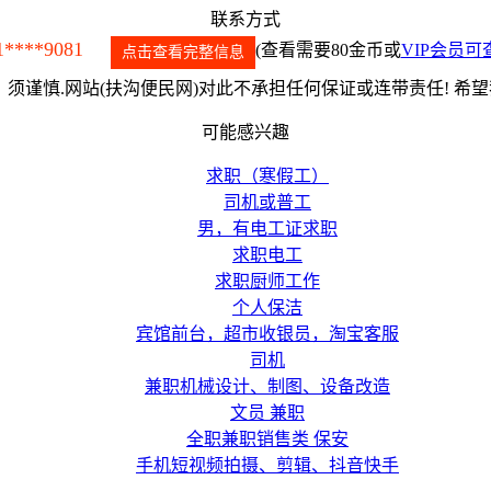
联系方式
1****9081
(查看需要80金币或
VIP会员可
点击查看完整信息
须谨慎.网站(扶沟便民网)对此不承担任何保证或连带责任! 希
可能感兴趣
求职（寒假工）
司机或普工
男，有电工证求职
求职电工
求职厨师工作
个人保洁
宾馆前台，超市收银员，淘宝客服
司机
兼职机械设计、制图、设备改造
文员 兼职
全职兼职销售类 保安
手机短视频拍摄、剪辑、抖音快手